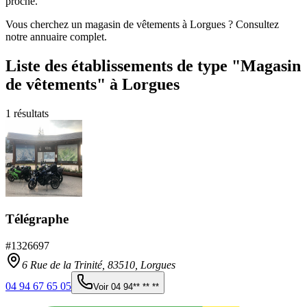
proche.
Vous cherchez un magasin de vêtements à Lorgues ? Consultez
notre annuaire complet.
Liste des établissements
de type "Magasin
de vêtements"
à Lorgues
1
résultats
Télégraphe
#
1326697
6 Rue de la Trinité,
83510
,
Lorgues
04 94 67 65 05
Voir
04 94** ** **