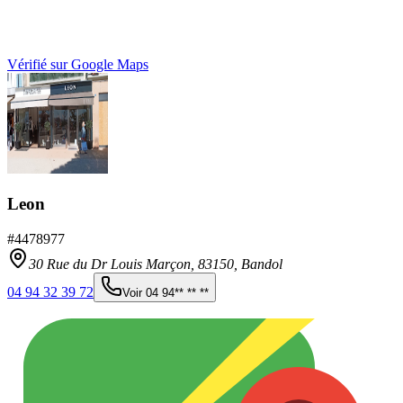
Vérifié sur Google Maps
Leon
#
4478977
30 Rue du Dr Louis Marçon,
83150
,
Bandol
04 94 32 39 72
Voir
04 94** ** **