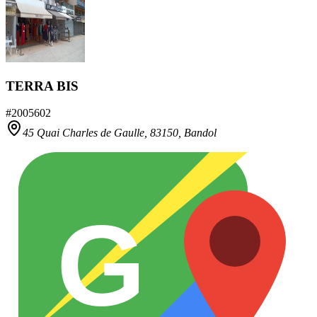
TERRA BIS
#
2005602
45 Quai Charles de Gaulle,
83150
,
Bandol
G