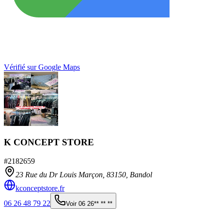
Vérifié sur Google Maps
K CONCEPT STORE
#
2182659
23 Rue du Dr Louis Marçon,
83150
,
Bandol
kconceptstore.fr
06 26 48 79 22
Voir
06 26** ** **