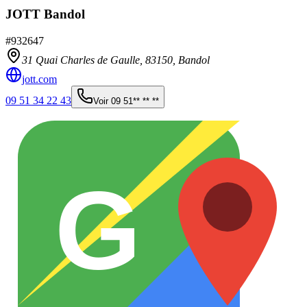
JOTT Bandol
#
932647
31 Quai Charles de Gaulle,
83150
,
Bandol
jott.com
09 51 34 22 43
Voir
09 51** ** **
G