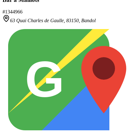
#
1344966
63 Quai Charles de Gaulle,
83150
,
Bandol
G