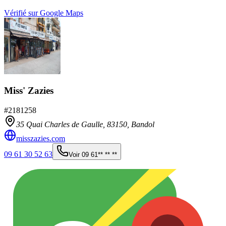
Vérifié sur Google Maps
Miss' Zazies
#
2181258
35 Quai Charles de Gaulle,
83150
,
Bandol
misszazies.com
09 61 30 52 63
Voir
09 61** ** **