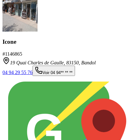
Icone
#
1146865
19 Quai Charles de Gaulle,
83150
,
Bandol
04 94 29 55 76
Voir
04 94** ** **
G