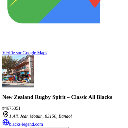
Vérifié sur Google Maps
New Zealand Rugby Spirit – Classic All Blacks
#
4675351
1 All. Jean Moulin,
83150
,
Bandol
blacks-legend.com