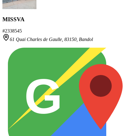
MISSVA
#
2338545
61 Quai Charles de Gaulle,
83150
,
Bandol
G