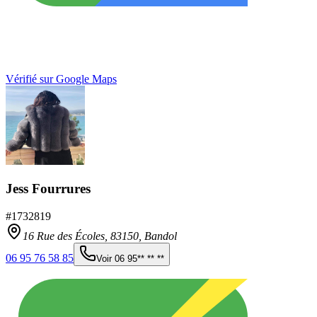
Vérifié sur Google Maps
Jess Fourrures
#
1732819
16 Rue des Écoles,
83150
,
Bandol
06 95 76 58 85
Voir
06 95** ** **