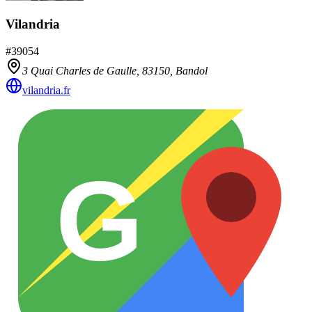
Vilandria
#
39054
3 Quai Charles de Gaulle,
83150
,
Bandol
vilandria.fr
G