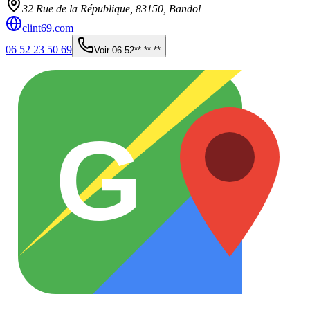
32 Rue de la République,
83150
,
Bandol
clint69.com
06 52 23 50 69
Voir
06 52** ** **
G