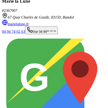
Marie la Lune
#
2367007
67 Quai Charles de Gaulle,
83150
,
Bandol
marielalune.fr
04 94 74 02 63
Voir
04 94** ** **
G