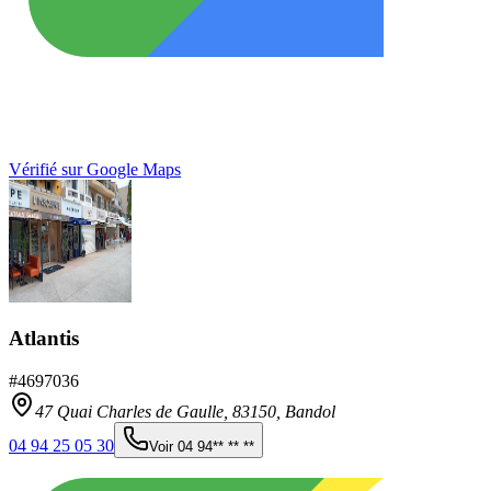
Vérifié sur Google Maps
Atlantis
#
4697036
47 Quai Charles de Gaulle,
83150
,
Bandol
04 94 25 05 30
Voir
04 94** ** **