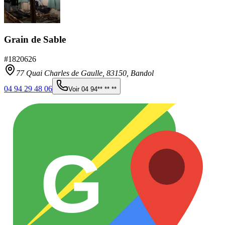
Grain de Sable
#
1820626
77 Quai Charles de Gaulle,
83150
,
Bandol
04 94 29 48 06
Voir
04 94** ** **
G