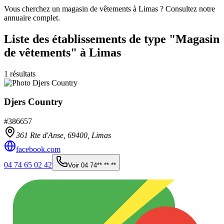
Vous cherchez un magasin de vêtements à Limas ? Consultez notre
annuaire complet.
Liste des établissements
de type "Magasin
de vêtements"
à Limas
1
résultats
Djers Country
#
386657
361 Rte d'Anse,
69400
,
Limas
facebook.com
04 74 65 02 42
Voir
04 74** ** **