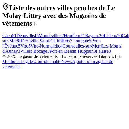
Liste des autres villes proches de
Le
Molay-Littry
avec des
Magasins de
vêtements
:
Caen
61
Deauville
45
Mondeville
22
Honfleur
21
Bayeux
20
Lisieux
20
Cab
sur-Mer
8
Hérouville-Saint-Clair
8
Rots
7
Houlgate
5
Pont-
l'Évêque
5
Vire
5
Vire-Normandie
4
Courseulles-sur-Mer
4
Les Monts
d'Aunay
3
Villers-Bocage
3
Port-en-Bessin-Huppain
3
Falaise
3
©
2026
magasin-de-vetements
- Tous droits réservés
|
Titan v
5.1.4
Mentions Légales
Confidentialité
News
Ajouter un magasin de
vêtements