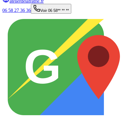
atelierdelafratrie.fr
06 58 27 36 36
Voir
06 58** ** **
G