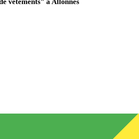
de vêtements"
à Allonnes