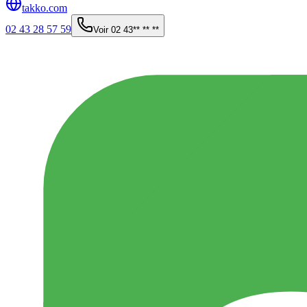
takko.com
02 43 28 57 59
Voir
02 43** ** **