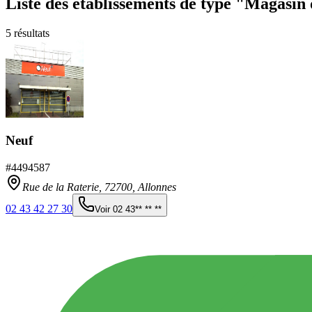
Liste des établissements
de type "Magasin 
5
résultats
Neuf
#
4494587
Rue de la Raterie,
72700
,
Allonnes
02 43 42 27 30
Voir
02 43** ** **