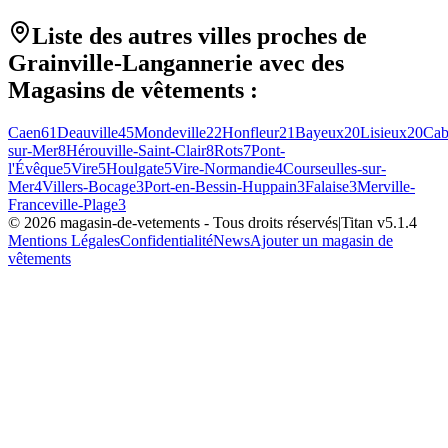
Liste des autres villes proches de
Grainville-Langannerie
avec des
Magasins de vêtements
:
Caen
61
Deauville
45
Mondeville
22
Honfleur
21
Bayeux
20
Lisieux
20
Cab
sur-Mer
8
Hérouville-Saint-Clair
8
Rots
7
Pont-
l'Évêque
5
Vire
5
Houlgate
5
Vire-Normandie
4
Courseulles-sur-
Mer
4
Villers-Bocage
3
Port-en-Bessin-Huppain
3
Falaise
3
Merville-
Franceville-Plage
3
©
2026
magasin-de-vetements
- Tous droits réservés
|
Titan v
5.1.4
Mentions Légales
Confidentialité
News
Ajouter un magasin de
vêtements