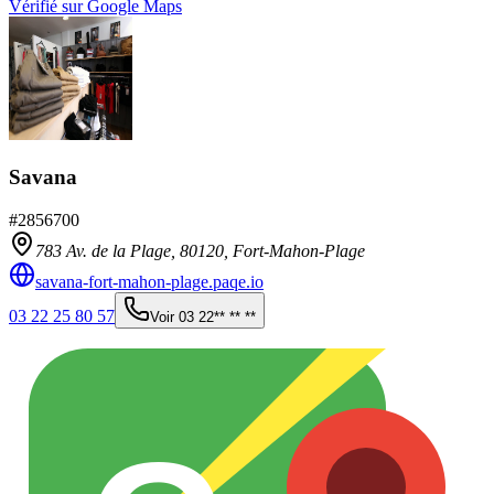
Vérifié sur Google Maps
Savana
#
2856700
783 Av. de la Plage,
80120
,
Fort-Mahon-Plage
savana-fort-mahon-plage.paqe.io
03 22 25 80 57
Voir
03 22** ** **