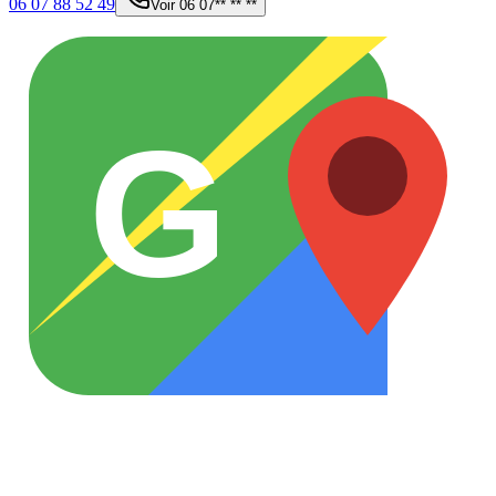
06 07 88 52 49
Voir
06 07** ** **
G