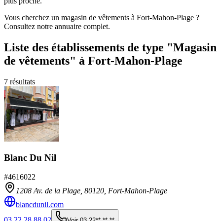
plus proche.
Vous cherchez un magasin de vêtements à Fort-Mahon-Plage ?
Consultez notre annuaire complet.
Liste des établissements
de type "Magasin
de vêtements"
à Fort-Mahon-Plage
7
résultats
Blanc Du Nil
#
4616022
1208 Av. de la Plage,
80120
,
Fort-Mahon-Plage
blancdunil.com
03 22 28 88 02
Voir
03 22** ** **