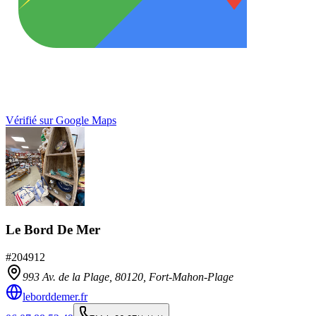
Vérifié sur Google Maps
Le Bord De Mer
#
204912
993 Av. de la Plage,
80120
,
Fort-Mahon-Plage
leborddemer.fr