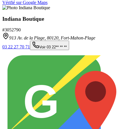
Vérifié sur Google Maps
Indiana Boutique
#
3052790
913 Av. de la Plage,
80120
,
Fort-Mahon-Plage
03 22 27 70 71
Voir
03 22** ** **
G