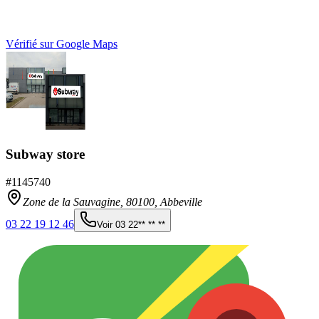
Vérifié sur Google Maps
Subway store
#
1145740
Zone de la Sauvagine,
80100
,
Abbeville
03 22 19 12 46
Voir
03 22** ** **