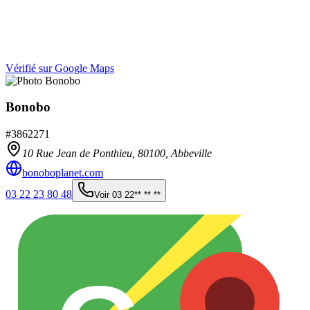
Vérifié sur Google Maps
Bonobo
#
3862271
10 Rue Jean de Ponthieu,
80100
,
Abbeville
bonoboplanet.com
03 22 23 80 48
Voir
03 22** ** **