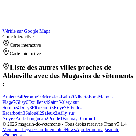
Vérifié sur Google Maps
Carte interactive
Carte interactive
Carte interactive
Liste des autres villes proches de
Abbeville
avec des
Magasins de vêtements
:
Amiens
64
Péronne
10
Mers-les-Bains
9
Albert
8
Fort-Mahon-
Plage
7
Glisy
6
Doullens
4
Saint-Valery-sur-
Somme
4
Dury
3
Flixecourt
3
Roye
3
Friville-
Escarbotin
3
Salouël
2
Saleux
2
Ailly-sur-
Noye
2
Ault
2
Longueau
2
Pendé
1
Bonnay
1
Corbie
1
©
2026
magasin-de-vetements
- Tous droits réservés
|
Titan v
5.1.4
Mentions Légales
Confidentialité
News
Ajouter un magasin de
vêtements