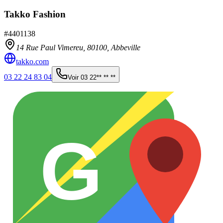
Takko Fashion
#
4401138
14 Rue Paul Vimereu,
80100
,
Abbeville
takko.com
03 22 24 83 04
Voir
03 22** ** **
G