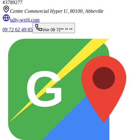
#
3789277
Centre Commercial Hyper U,
80100
,
Abbeville
tally-weijl.com
09 72 62 49 85
Voir
09 72** ** **
G