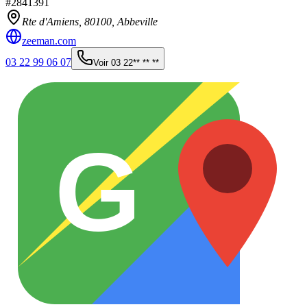
#
2841391
Rte d'Amiens,
80100
,
Abbeville
zeeman.com
03 22 99 06 07
Voir
03 22** ** **
G