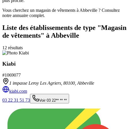
plus proche.
Vous cherchez un magasin de vêtements à Abbeville ? Consultez
notre annuaire complet.
Liste des établissements
de type "Magasin
de vêtements"
à Abbeville
12
résultats
Kiabi
#
1069077
1 impasse Leroy Les Agriers,
80100
,
Abbeville
kiabi.com
03 22 31 51 73
Voir
03 22** ** **