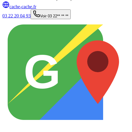
cache-cache.fr
03 22 20 04 93
Voir
03 22** ** **
G