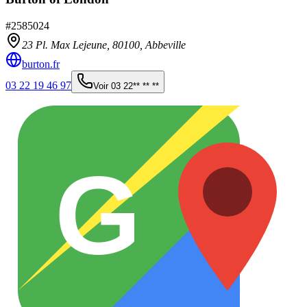
#
2585024
23 Pl. Max Lejeune,
80100
,
Abbeville
burton.fr
03 22 19 46 97
Voir
03 22** ** **
G