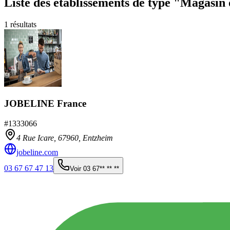
Liste des établissements
de type "Magasin 
1
résultats
JOBELINE France
#
1333066
4 Rue Icare,
67960
,
Entzheim
jobeline.com
03 67 67 47 13
Voir
03 67** ** **