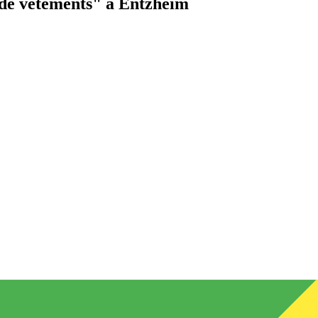
de vêtements"
à Entzheim