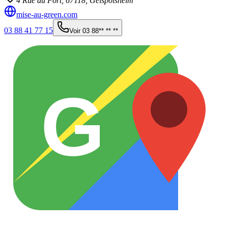
4 Rue du Fort,
67118
,
Geispolsheim
mise-au-green.com
03 88 41 77 15
Voir
03 88** ** **
G