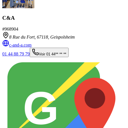
C&A
#
968904
8 Rue du Fort,
67118
,
Geispolsheim
c-and-a.com
01 44 88 79 79
Voir
01 44** ** **
G