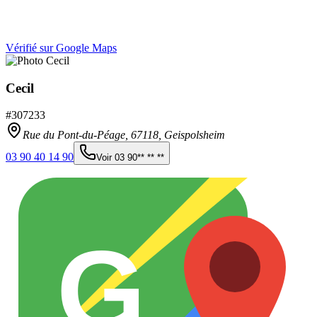
Vérifié sur Google Maps
Cecil
#
307233
Rue du Pont-du-Péage,
67118
,
Geispolsheim
03 90 40 14 90
Voir
03 90** ** **
G