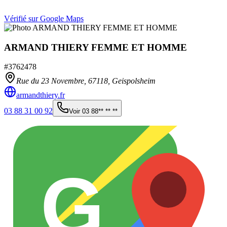
Vérifié sur Google Maps
ARMAND THIERY FEMME ET HOMME
#
3762478
Rue du 23 Novembre,
67118
,
Geispolsheim
armandthiery.fr
03 88 31 00 92
Voir
03 88** ** **
G