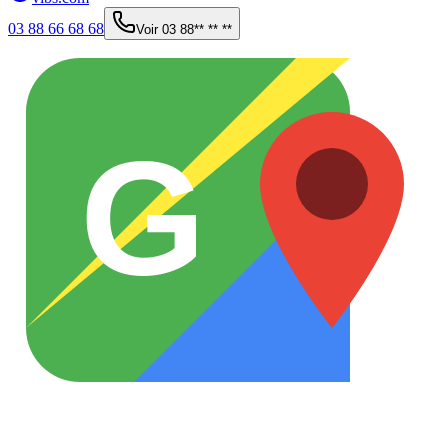
03 88 66 68 68
Voir
03 88** ** **
G