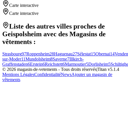
Carte interactive
Carte interactive
Liste des autres villes proches de
Geispolsheim
avec des
Magasins de
vêtements
:
Strasbourg
97
Roppenheim
28
Haguenau
27
Sélestat
15
Obernai
14
Vende
sur-Moder
11
Mundolsheim
8
Saverne
7
Illkirch-
Graffenstaden
6
Erstein
6
Reichstett
6
Marmoutier
5
Dorlisheim
5
Schiltigh
©
2026
magasin-de-vetements
- Tous droits réservés
|
Titan v
5.1.4
Mentions Légales
Confidentialité
News
Ajouter un magasin de
vêtements