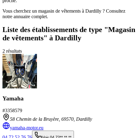
proche.
Vous cherchez un magasin de vêtements à Dardilly ? Consultez
notre annuaire complet.
Liste des établissements
de type "Magasin
de vêtements"
à Dardilly
2
résultats
Yamaha
#
3358579
58 Chemin de la Bruyère,
69570
,
Dardilly
yamaha-motor.eu
04 72 52 76 76
Voir
04 72** ** **