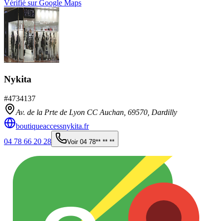
Vérifié sur Google Maps
Nykita
#
4734137
Av. de la Prte de Lyon CC Auchan,
69570
,
Dardilly
boutiqueaccessnykita.fr
04 78 66 20 28
Voir
04 78** ** **