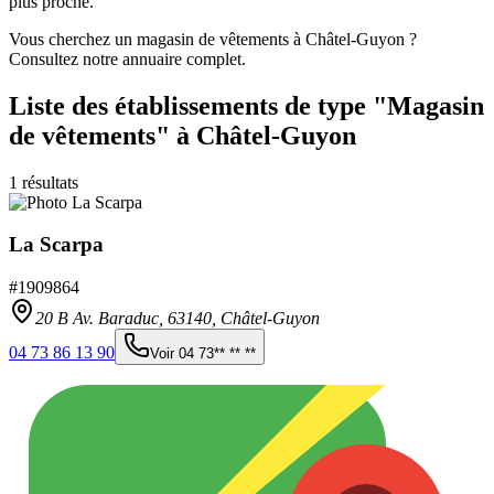
plus proche.
Vous cherchez un magasin de vêtements à Châtel-Guyon ?
Consultez notre annuaire complet.
Liste des établissements
de type "Magasin
de vêtements"
à Châtel-Guyon
1
résultats
La Scarpa
#
1909864
20 B Av. Baraduc,
63140
,
Châtel-Guyon
04 73 86 13 90
Voir
04 73** ** **