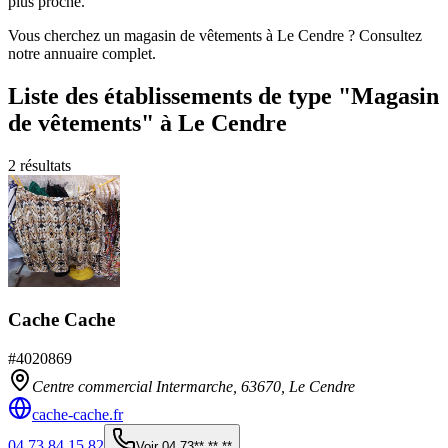
plus proche.
Vous cherchez un magasin de vêtements à Le Cendre ? Consultez
notre annuaire complet.
Liste des établissements
de type "Magasin
de vêtements"
à Le Cendre
2
résultats
Cache Cache
#
4020869
Centre commercial Intermarche,
63670
,
Le Cendre
cache-cache.fr
04 73 84 15 82
Voir
04 73** ** **