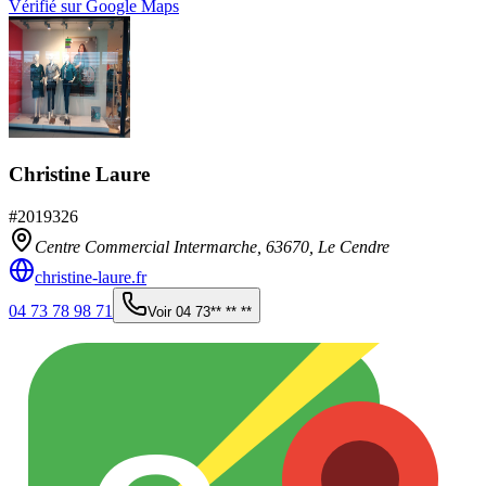
Vérifié sur Google Maps
Christine Laure
#
2019326
Centre Commercial Intermarche,
63670
,
Le Cendre
christine-laure.fr
04 73 78 98 71
Voir
04 73** ** **