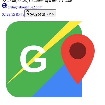
27 du,
35430
,
Châteauneuf-d'Ille-et-Vilaine
bretagneboutique2.com
02 23 15 85 79
Voir
02 23** ** **
G