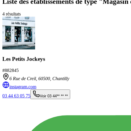
Liste des établissements
de type "Magasin 
4
résultats
Les Petits Jockeys
#
882845
6 Rue de Creil,
60500
,
Chantilly
instagram.com
03 44 63 05 75
Voir
03 44** ** **