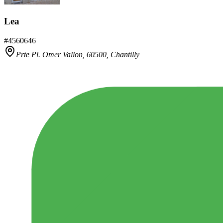
Lea
#
4560646
Prte Pl. Omer Vallon,
60500
,
Chantilly