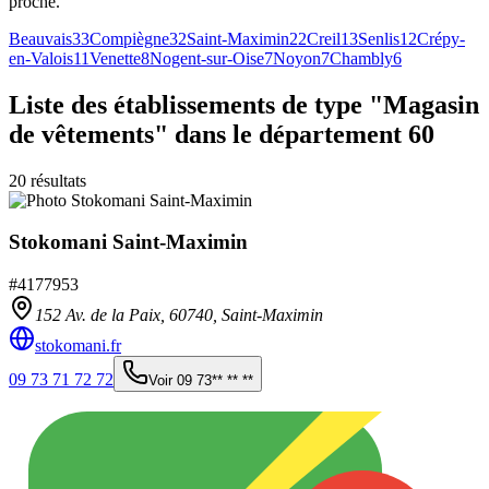
proche.
Beauvais
33
Compiègne
32
Saint-Maximin
22
Creil
13
Senlis
12
Crépy-
en-Valois
11
Venette
8
Nogent-sur-Oise
7
Noyon
7
Chambly
6
Liste des établissements
de type "Magasin
de vêtements"
dans le département 60
20
résultats
Stokomani Saint-Maximin
#
4177953
152 Av. de la Paix,
60740
,
Saint-Maximin
stokomani.fr
09 73 71 72 72
Voir
09 73** ** **