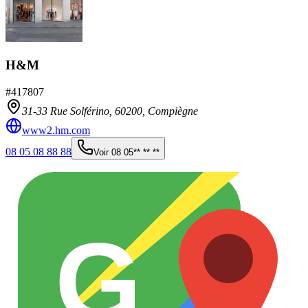
H&M
#
417807
31-33 Rue Solférino,
60200
,
Compiègne
www2.hm.com
08 05 08 88 88
Voir
08 05** ** **
G