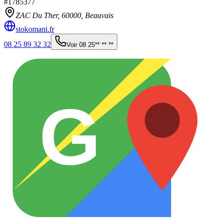
#
1785377
ZAC Du Ther,
60000
,
Beauvais
stokomani.fr
08 25 89 32 32
Voir
08 25** ** **
G