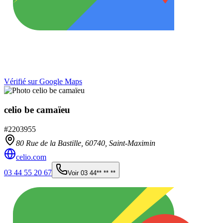
Vérifié sur Google Maps
celio be camaïeu
#
2203955
80 Rue de la Bastille,
60740
,
Saint-Maximin
celio.com
03 44 55 20 67
Voir
03 44** ** **