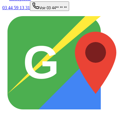
03 44 59 13 31
Voir
03 44** ** **
G