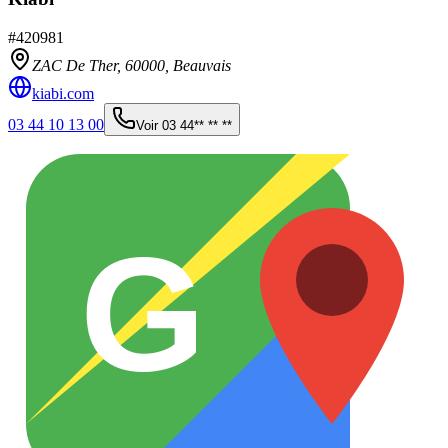
#
420981
ZAC De Ther,
60000
,
Beauvais
kiabi.com
03 44 10 13 00
Voir
03 44** ** **
G