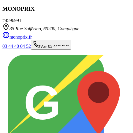
MONOPRIX
#
4596991
35 Rue Solférino,
60200
,
Compiègne
monoprix.fr
03 44 40 04 52
Voir
03 44** ** **
G