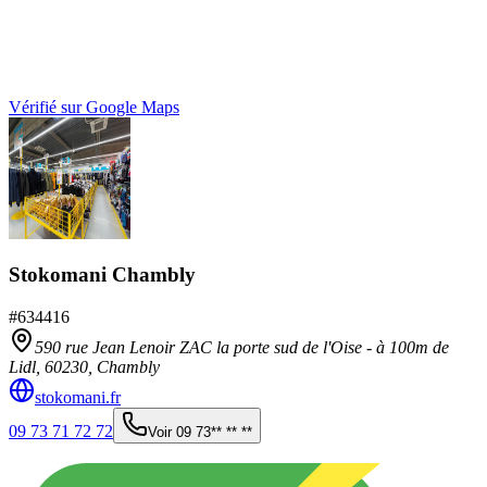
Vérifié sur Google Maps
Stokomani Chambly
#
634416
590 rue Jean Lenoir ZAC la porte sud de l'Oise - à 100m de
Lidl,
60230
,
Chambly
stokomani.fr
09 73 71 72 72
Voir
09 73** ** **