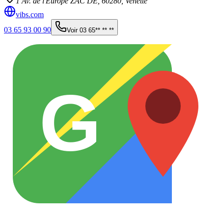
1 Av. de l'Europe ZAC DE,
60280
,
Venette
vibs.com
03 65 93 00 90
Voir
03 65** ** **
G