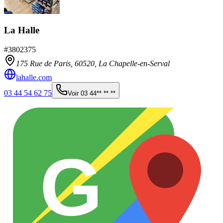
La Halle
#
3802375
175 Rue de Paris,
60520
,
La Chapelle-en-Serval
lahalle.com
03 44 54 62 75
Voir
03 44** ** **
G