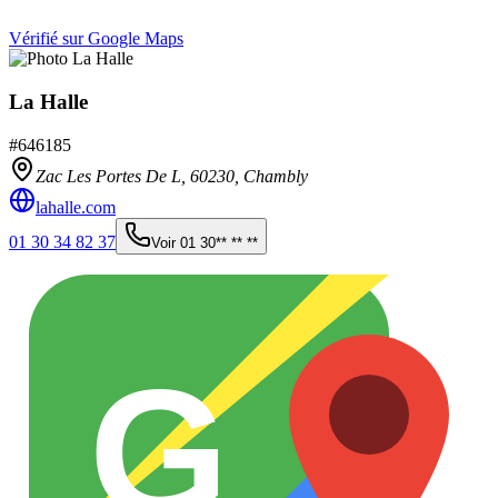
Vérifié sur Google Maps
La Halle
#
646185
Zac Les Portes De L,
60230
,
Chambly
lahalle.com
01 30 34 82 37
Voir
01 30** ** **
G