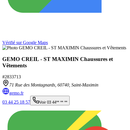
Vérifié sur Google Maps
GEMO CREIL - ST MAXIMIN Chaussures et
Vêtements
#
2833713
71 Rue des Montagnards,
60740
,
Saint-Maximin
gemo.fr
03 44 25 18 57
Voir
03 44** ** **