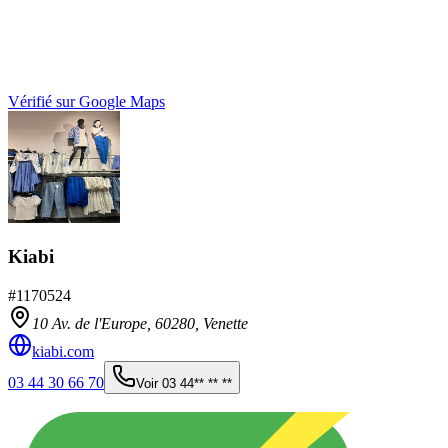
Vérifié sur Google Maps
Kiabi
#
1170524
10 Av. de l'Europe,
60280
,
Venette
kiabi.com
03 44 30 66 70
Voir
03 44** ** **