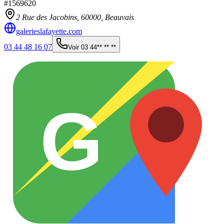
#
1569620
2 Rue des Jacobins,
60000
,
Beauvais
galerieslafayette.com
03 44 48 16 07
Voir
03 44** ** **
G