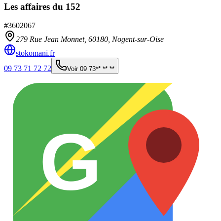
Les affaires du 152
#
3602067
279 Rue Jean Monnet,
60180
,
Nogent-sur-Oise
stokomani.fr
09 73 71 72 72
Voir
09 73** ** **
G