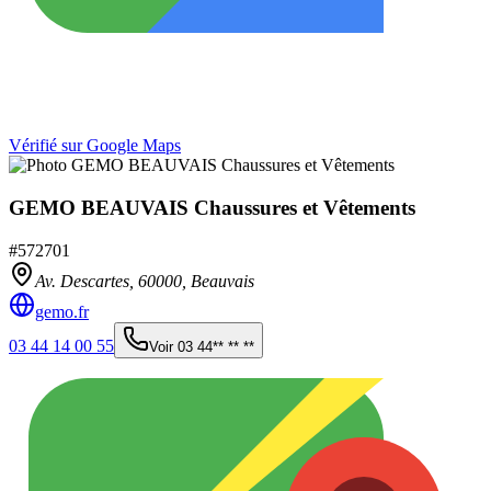
Vérifié sur Google Maps
GEMO BEAUVAIS Chaussures et Vêtements
#
572701
Av. Descartes,
60000
,
Beauvais
gemo.fr
03 44 14 00 55
Voir
03 44** ** **