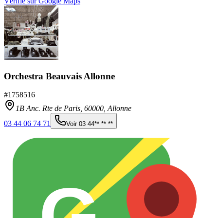
Vérifié sur Google Maps
Orchestra Beauvais Allonne
#
1758516
1B Anc. Rte de Paris,
60000
,
Allonne
03 44 06 74 71
Voir
03 44** ** **
G