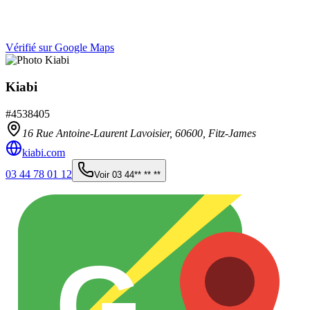
Vérifié sur Google Maps
Kiabi
#
4538405
16 Rue Antoine-Laurent Lavoisier,
60600
,
Fitz-James
kiabi.com
03 44 78 01 12
Voir
03 44** ** **
G