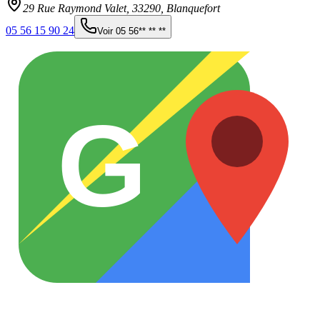
29 Rue Raymond Valet,
33290
,
Blanquefort
05 56 15 90 24
Voir
05 56** ** **
G