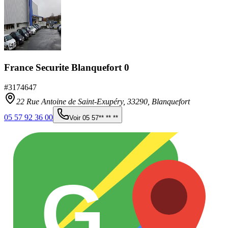
France Securite Blanquefort 0
#
3174647
22 Rue Antoine de Saint-Exupéry,
33290
,
Blanquefort
05 57 92 36 00
Voir
05 57** ** **
G