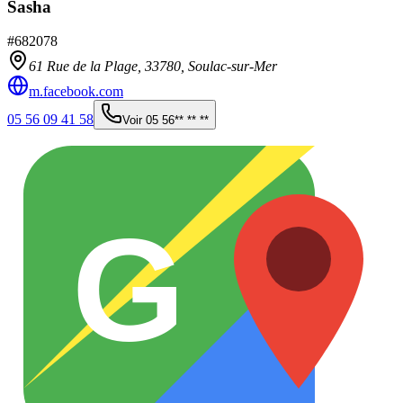
Sasha
#
682078
61 Rue de la Plage,
33780
,
Soulac-sur-Mer
m.facebook.com
05 56 09 41 58
Voir
05 56** ** **
G