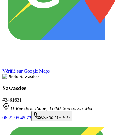
Vérifié sur Google Maps
Sawasdee
#
3461631
31 Rue de la Plage,
33780
,
Soulac-sur-Mer
06 21 95 45 73
Voir
06 21** ** **