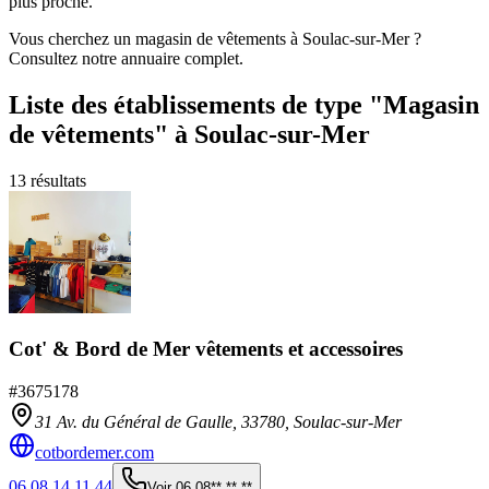
plus proche.
Vous cherchez un magasin de vêtements à Soulac-sur-Mer ?
Consultez notre annuaire complet.
Liste des établissements
de type "Magasin
de vêtements"
à Soulac-sur-Mer
13
résultats
Cot' & Bord de Mer vêtements et accessoires
#
3675178
31 Av. du Général de Gaulle,
33780
,
Soulac-sur-Mer
cotbordemer.com
06 08 14 11 44
Voir
06 08** ** **