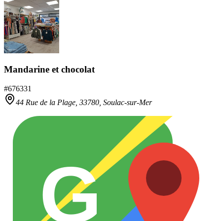
Mandarine et chocolat
#
676331
44 Rue de la Plage,
33780
,
Soulac-sur-Mer
G