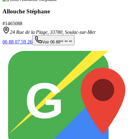
Allouche Stéphane
#
1465088
24 Rue de la Plage,
33780
,
Soulac-sur-Mer
06 88 07 59 26
Voir
06 88** ** **
G