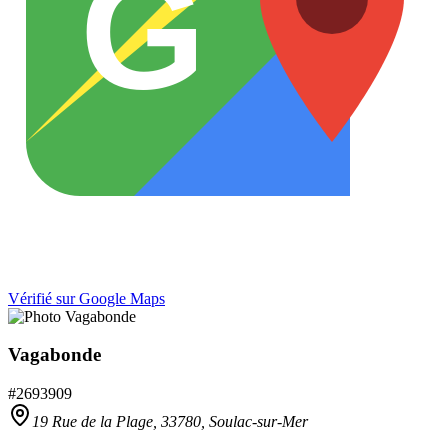
G
Vérifié sur Google Maps
Vagabonde
#
2693909
19 Rue de la Plage,
33780
,
Soulac-sur-Mer