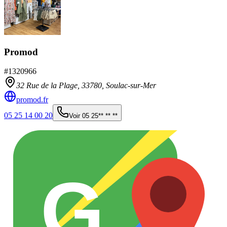
Promod
#
1320966
32 Rue de la Plage,
33780
,
Soulac-sur-Mer
promod.fr
05 25 14 00 20
Voir
05 25** ** **
G