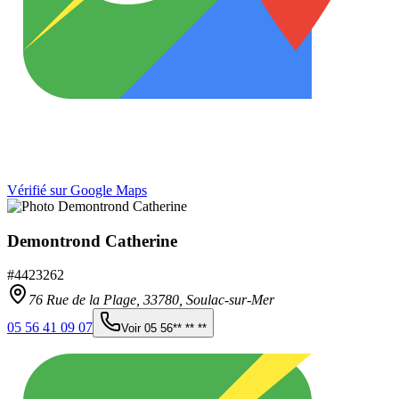
Vérifié sur Google Maps
Demontrond Catherine
#
4423262
76 Rue de la Plage,
33780
,
Soulac-sur-Mer
05 56 41 09 07
Voir
05 56** ** **