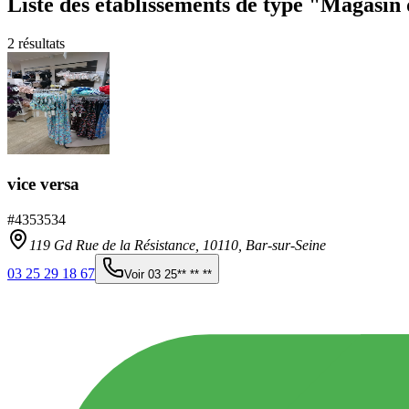
Liste des établissements
de type "Magasin 
2
résultats
vice versa
#
4353534
119 Gd Rue de la Résistance,
10110
,
Bar-sur-Seine
03 25 29 18 67
Voir
03 25** ** **