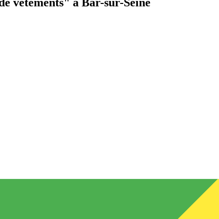
de vêtements"
à Bar-sur-Seine