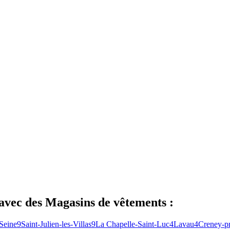
avec des
Magasins de vêtements
:
Seine
9
Saint-Julien-les-Villas
9
La Chapelle-Saint-Luc
4
Lavau
4
Creney-p