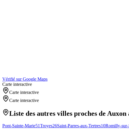
Vérifié sur Google Maps
Carte interactive
Carte interactive
Carte interactive
Liste des autres villes proches de
Auxon
Pont-Sainte-Marie
51
Troyes
26
Saint-Parres-aux-Tertres
10
Romilly-sur-