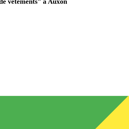
de vêtements"
à Auxon