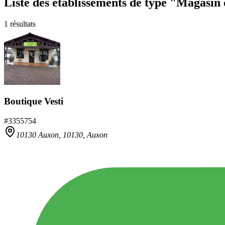
Liste des établissements
de type "Magasin 
1
résultats
Boutique Vesti
#
3355754
10130 Auxon,
10130
,
Auxon