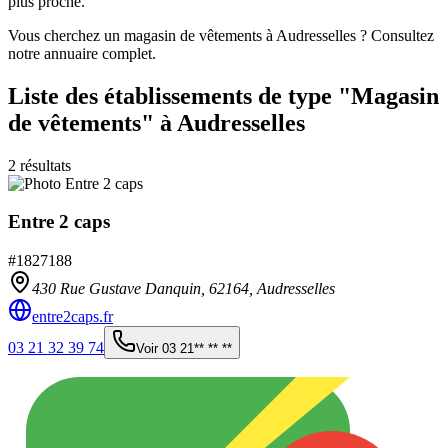
plus proche.
Vous cherchez un magasin de vêtements à Audresselles ? Consultez
notre annuaire complet.
Liste des établissements
de type "Magasin
de vêtements"
à Audresselles
2
résultats
Entre 2 caps
#
1827188
430 Rue Gustave Danquin,
62164
,
Audresselles
entre2caps.fr
03 21 32 39 74
Voir
03 21** ** **