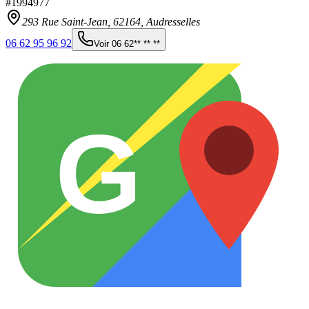
#
1994977
293 Rue Saint-Jean,
62164
,
Audresselles
06 62 95 96 92
Voir
06 62** ** **
G