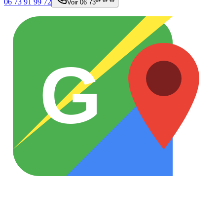
06 73 91 99 72
Voir
06 73** ** **
G