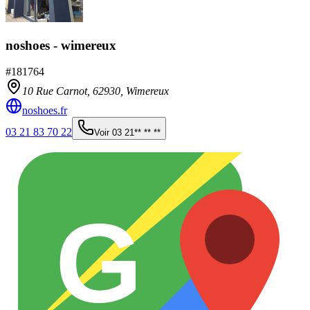
noshoes - wimereux
#
181764
10 Rue Carnot,
62930
,
Wimereux
noshoes.fr
03 21 83 70 22
Voir
03 21** ** **
G