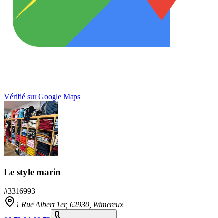
Vérifié sur Google Maps
Le style marin
#
3316993
1 Rue Albert 1er,
62930
,
Wimereux