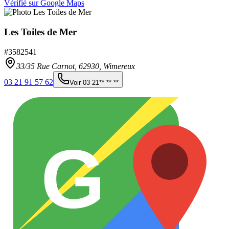
Vérifié sur Google Maps
Les Toiles de Mer
#
3582541
33/35 Rue Carnot,
62930
,
Wimereux
03 21 91 57 62
Voir
03 21** ** **
G