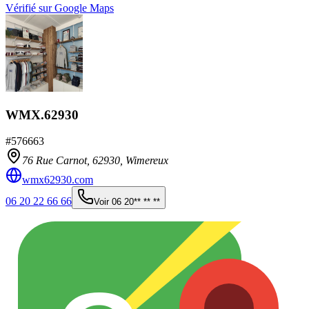
Vérifié sur Google Maps
WMX.62930
#
576663
76 Rue Carnot,
62930
,
Wimereux
wmx62930.com
06 20 22 66 66
Voir
06 20** ** **