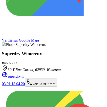
Vérifié sur Google Maps
Superdry Wimereux
#
4607727
30 T Rue Carnot,
62930
,
Wimereux
superdry.fr
03 91 18 04 20
Voir
03 91** ** **