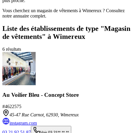
plus proche.
Vous cherchez un magasin de vêtements à Wimereux ? Consultez
notre annuaire complet.
Liste des établissements
de type "Magasin
de vêtements"
à Wimereux
6
résultats
Au Voilier Bleu - Concept Store
#
4622575
45-47 Rue Carnot,
62930
,
Wimereux
instagram.com
03 21 92 51 87
Voir
03 21** ** **