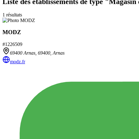
Liste des établissements
de type "Magasin 
1
résultats
MODZ
#
1226509
69400 Arnas,
69400
,
Arnas
modz.fr