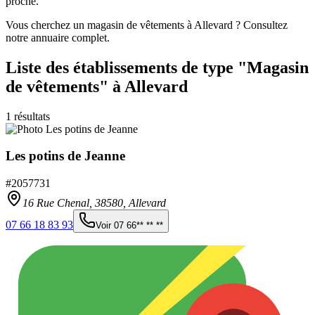
proche.
Vous cherchez un magasin de vêtements à Allevard ? Consultez
notre annuaire complet.
Liste des établissements
de type "Magasin
de vêtements"
à Allevard
1
résultats
Les potins de Jeanne
#
2057731
16 Rue Chenal,
38580
,
Allevard
07 66 18 83 93
Voir
07 66** ** **