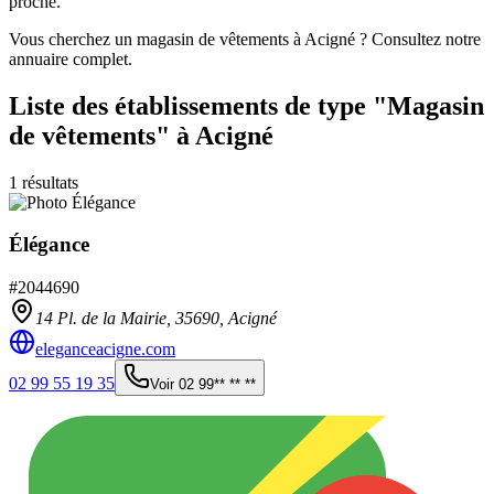
proche.
Vous cherchez un magasin de vêtements à Acigné ? Consultez notre
annuaire complet.
Liste des établissements
de type "Magasin
de vêtements"
à Acigné
1
résultats
Élégance
#
2044690
14 Pl. de la Mairie,
35690
,
Acigné
eleganceacigne.com
02 99 55 19 35
Voir
02 99** ** **