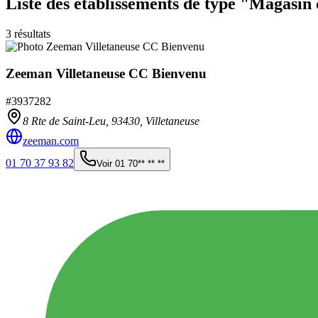
Liste des établissements
de type "Magasin 
3
résultats
Zeeman Villetaneuse CC Bienvenu
#
3937282
8 Rte de Saint-Leu,
93430
,
Villetaneuse
zeeman.com
01 70 37 93 82
Voir
01 70** ** **