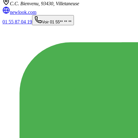
C.C. Bienvenu,
93430
,
Villetaneuse
newlook.com
01 55 87 04 19
Voir
01 55** ** **