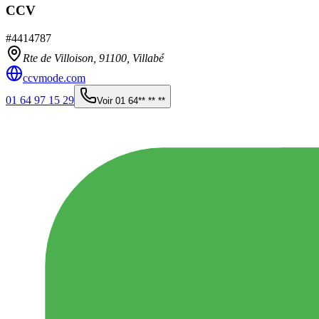
CCV
#
4414787
Rte de Villoison,
91100
,
Villabé
ccvmode.com
01 64 97 15 29
Voir
01 64** ** **