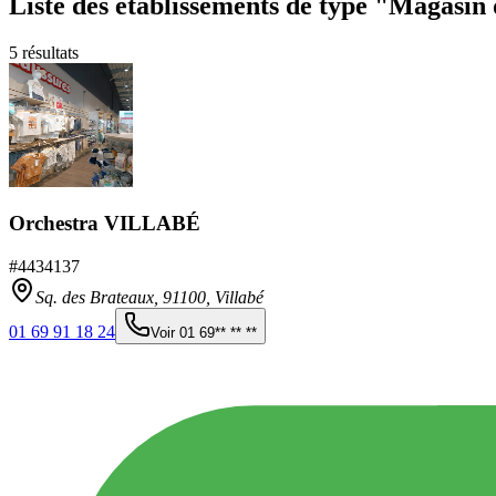
Liste des établissements
de type "Magasin 
5
résultats
Orchestra VILLABÉ
#
4434137
Sq. des Brateaux,
91100
,
Villabé
01 69 91 18 24
Voir
01 69** ** **