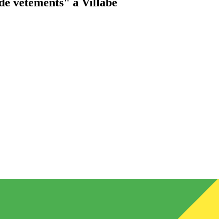
de vêtements"
à Villabé