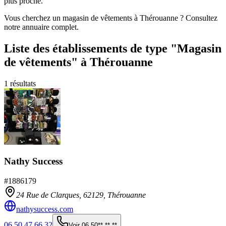
plus proche.
Vous cherchez un magasin de vêtements à Thérouanne ? Consultez
notre annuaire complet.
Liste des établissements
de type "Magasin
de vêtements"
à Thérouanne
1
résultats
Nathy Success
#
1886179
24 Rue de Clarques,
62129
,
Thérouanne
nathysuccess.com
06 50 47 66 32
Voir
06 50** ** **