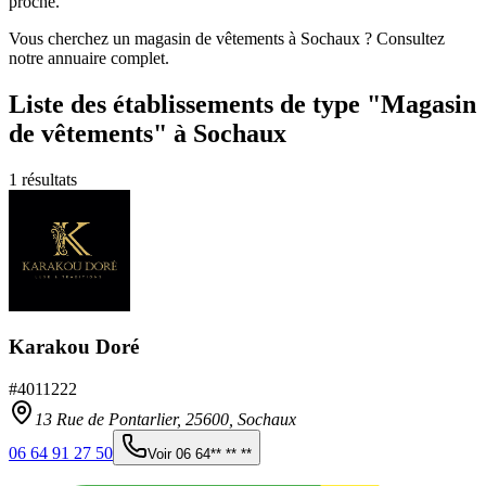
proche.
Vous cherchez un magasin de vêtements à Sochaux ? Consultez
notre annuaire complet.
Liste des établissements
de type "Magasin
de vêtements"
à Sochaux
1
résultats
Karakou Doré
#
4011222
13 Rue de Pontarlier,
25600
,
Sochaux
06 64 91 27 50
Voir
06 64** ** **