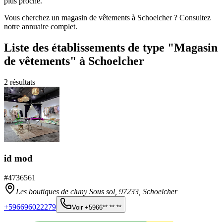
plus proche.
Vous cherchez un magasin de vêtements à Schoelcher ? Consultez
notre annuaire complet.
Liste des établissements
de type "Magasin
de vêtements"
à Schoelcher
2
résultats
id mod
#
4736561
Les boutiques de cluny Sous sol,
97233
,
Schoelcher
+596696022279
Voir
+5966** ** **