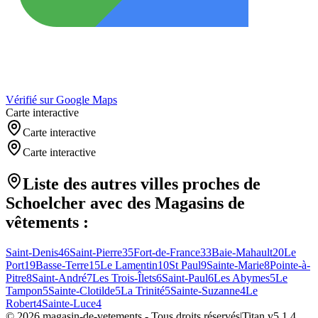
Vérifié sur Google Maps
Carte interactive
Carte interactive
Carte interactive
Liste des autres villes proches de
Schoelcher
avec des
Magasins de
vêtements
:
Saint-Denis
46
Saint-Pierre
35
Fort-de-France
33
Baie-Mahault
20
Le
Port
19
Basse-Terre
15
Le Lamentin
10
St Paul
9
Sainte-Marie
8
Pointe-à-
Pitre
8
Saint-André
7
Les Trois-Îlets
6
Saint-Paul
6
Les Abymes
5
Le
Tampon
5
Sainte-Clotilde
5
La Trinité
5
Sainte-Suzanne
4
Le
Robert
4
Sainte-Luce
4
©
2026
magasin-de-vetements
- Tous droits réservés
|
Titan v
5.1.4