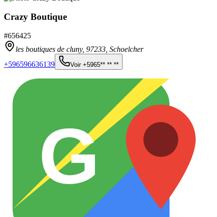
Crazy Boutique
#
656425
les boutiques de cluny,
97233
,
Schoelcher
+596596636139
Voir
+5965** ** **
G