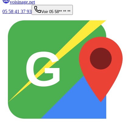
voisinage.net
05 58 41 37 93
Voir
05 58** ** **
G