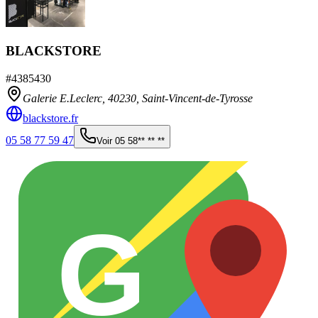
BLACKSTORE
#
4385430
Galerie E.Leclerc,
40230
,
Saint-Vincent-de-Tyrosse
blackstore.fr
05 58 77 59 47
Voir
05 58** ** **
G