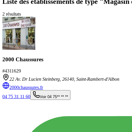
Liste des établissements
de type "Magasin 
2
résultats
2000 Chaussures
#
4311629
22 Av. Dr Lucien Steinberg,
26140
,
Saint-Rambert-d'Albon
2000chaussures.fr
04 75 31 11 60
Voir
04 75** ** **