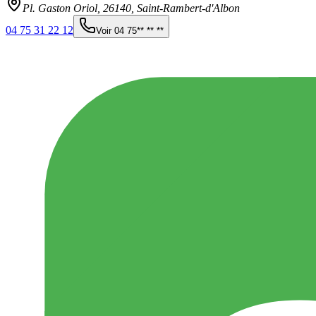
Pl. Gaston Oriol,
26140
,
Saint-Rambert-d'Albon
04 75 31 22 12
Voir
04 75** ** **