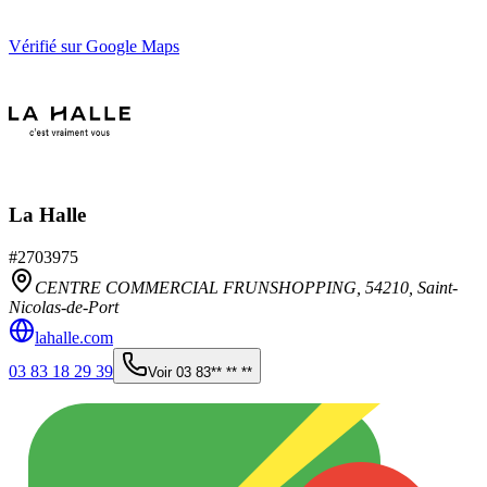
Vérifié sur Google Maps
La Halle
#
2703975
CENTRE COMMERCIAL FRUNSHOPPING,
54210
,
Saint-
Nicolas-de-Port
lahalle.com
03 83 18 29 39
Voir
03 83** ** **