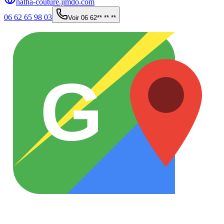
natha-couture.jimdo.com
06 62 65 98 03
Voir
06 62** ** **
G