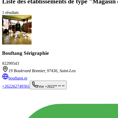
Liste des établissements
de type "Magasin 
1
résultats
Bouftang Sérigraphie
#
2299543
19 Boulevard Bonnier,
97436
,
Saint-Leu
bouftang.re
+262262749361
Voir
+2622** ** **