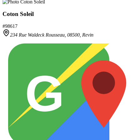
Coton Soleil
#
98617
234 Rue Waldeck Rousseau,
08500
,
Revin
G