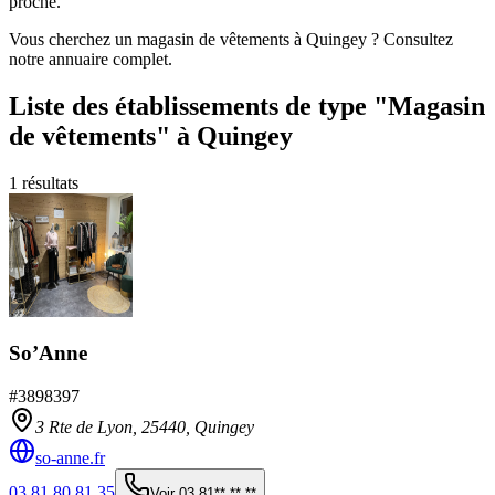
proche.
Vous cherchez un magasin de vêtements à Quingey ? Consultez
notre annuaire complet.
Liste des établissements
de type "Magasin
de vêtements"
à Quingey
1
résultats
So’Anne
#
3898397
3 Rte de Lyon,
25440
,
Quingey
so-anne.fr
03 81 80 81 35
Voir
03 81** ** **