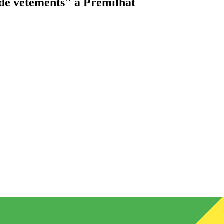
de vêtements"
à Prémilhat