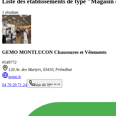
Liste des établissements
de type "Magasin 
1
résultats
GEMO MONTLUCON Chaussures et Vêtements
#
549772
120 Av. des Martyrs,
03410
,
Prémilhat
gemo.fr
04 70 29 71 24
Voir
04 70** ** **