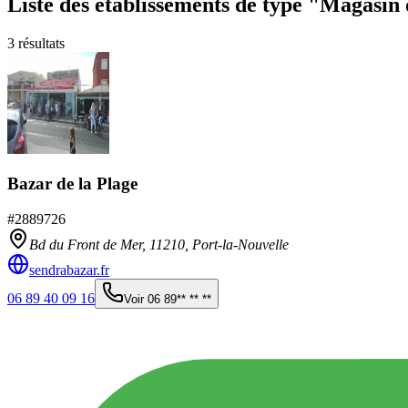
Liste des établissements
de type "Magasin 
3
résultats
Bazar de la Plage
#
2889726
Bd du Front de Mer,
11210
,
Port-la-Nouvelle
sendrabazar.fr
06 89 40 09 16
Voir
06 89** ** **