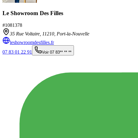
Le Showroom Des Filles
#
1081378
35 Rue Voltaire,
11210
,
Port-la-Nouvelle
leshowroomdesfilles.fr
07 83 01 22 91
Voir
07 83** ** **