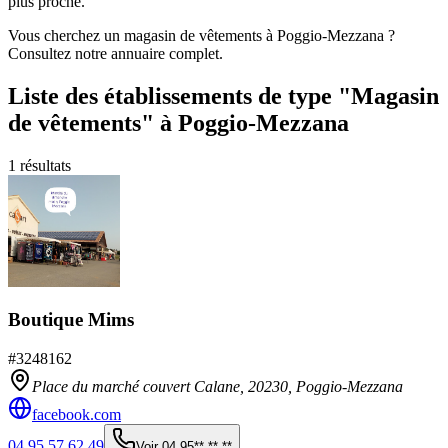
plus proche.
Vous cherchez un magasin de vêtements à Poggio-Mezzana ?
Consultez notre annuaire complet.
Liste des établissements
de type "Magasin
de vêtements"
à Poggio-Mezzana
1
résultats
Boutique Mims
#
3248162
Place du marché couvert Calane,
20230
,
Poggio-Mezzana
facebook.com
04 95 57 62 49
Voir
04 95** ** **