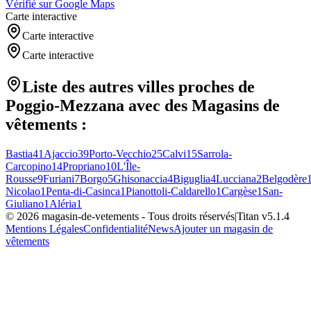
Vérifié sur Google Maps
Carte interactive
Carte interactive
Carte interactive
Liste des autres villes proches de
Poggio-Mezzana
avec des
Magasins de
vêtements
:
Bastia
41
Ajaccio
39
Porto-Vecchio
25
Calvi
15
Sarrola-
Carcopino
14
Propriano
10
L'Île-
Rousse
9
Furiani
7
Borgo
5
Ghisonaccia
4
Biguglia
4
Lucciana
2
Belgodère
Nicolao
1
Penta-di-Casinca
1
Pianottoli-Caldarello
1
Cargèse
1
San-
Giuliano
1
Aléria
1
©
2026
magasin-de-vetements
- Tous droits réservés
|
Titan v
5.1.4
Mentions Légales
Confidentialité
News
Ajouter un magasin de
vêtements