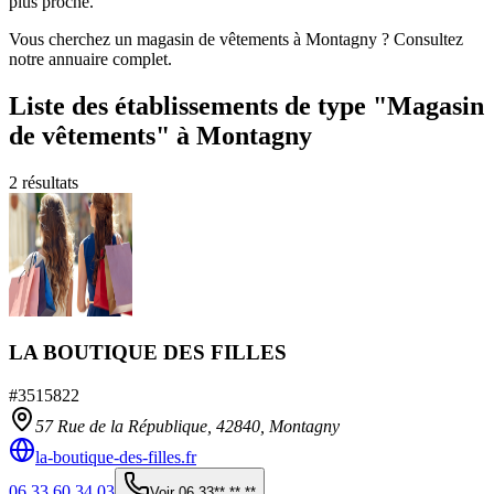
plus proche.
Vous cherchez un magasin de vêtements à Montagny ? Consultez
notre annuaire complet.
Liste des établissements
de type "Magasin
de vêtements"
à Montagny
2
résultats
LA BOUTIQUE DES FILLES
#
3515822
57 Rue de la République,
42840
,
Montagny
la-boutique-des-filles.fr
06 33 60 34 03
Voir
06 33** ** **