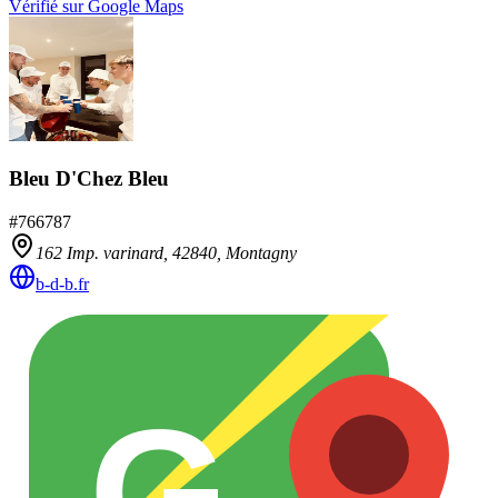
Vérifié sur Google Maps
Bleu D'Chez Bleu
#
766787
162 Imp. varinard,
42840
,
Montagny
b-d-b.fr
G