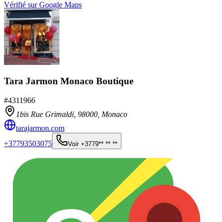
Vérifié sur Google Maps
Tara Jarmon Monaco Boutique
#
4311966
1bis Rue Grimaldi,
98000
,
Monaco
tarajarmon.com
+37793503075
Voir
+3779** ** **