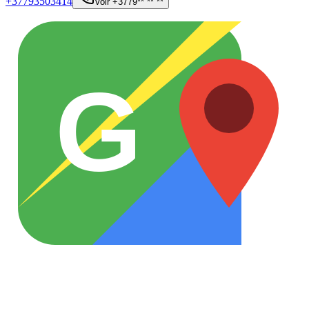
+37793503414
Voir
+3779** ** **
G