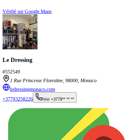
Vérifié sur Google Maps
Le Dressing
#
552549
1 Rue Princesse Florestine,
98000
,
Monaco
ledressingmonaco.com
+37793258226
Voir
+3779** ** **