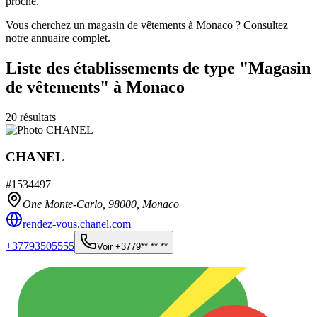
proche.
Vous cherchez un magasin de vêtements à Monaco ? Consultez
notre annuaire complet.
Liste des établissements
de type "Magasin
de vêtements"
à Monaco
20
résultats
CHANEL
#
1534497
One Monte-Carlo,
98000
,
Monaco
rendez-vous.chanel.com
+37793505555
Voir
+3779** ** **