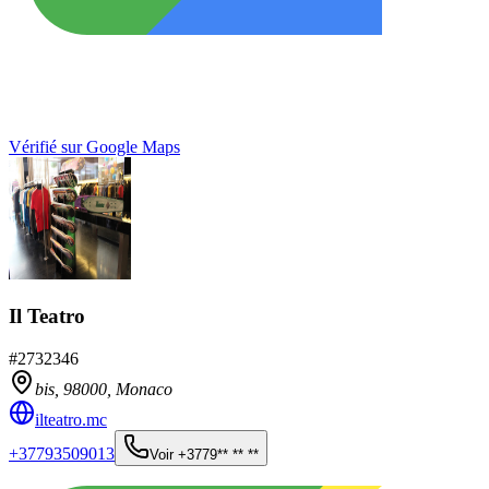
Vérifié sur Google Maps
Il Teatro
#
2732346
bis,
98000
,
Monaco
ilteatro.mc
+37793509013
Voir
+3779** ** **