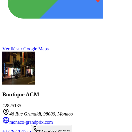
Vérifié sur Google Maps
Boutique ACM
#
2825135
46 Rue Grimaldi,
98000
,
Monaco
monaco-grandprix.com
+37797704535
Voir
+3779** ** **