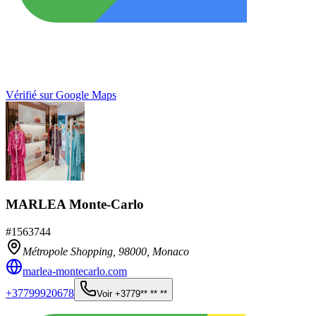
Vérifié sur Google Maps
MARLEA Monte-Carlo
#
1563744
Métropole Shopping,
98000
,
Monaco
marlea-montecarlo.com
+37799920678
Voir
+3779** ** **