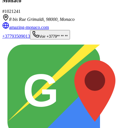
Monaco
#
1021241
8 bis Rue Grimaldi,
98000
,
Monaco
amazing-monaco.com
+37793509013
Voir
+3779** ** **
G