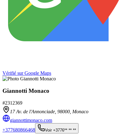
Vérifié sur Google Maps
Giannotti Monaco
#
2312369
17 Av. de l'Annonciade,
98000
,
Monaco
giannottimonaco.com
+377680866468
Voir
+3776** ** **