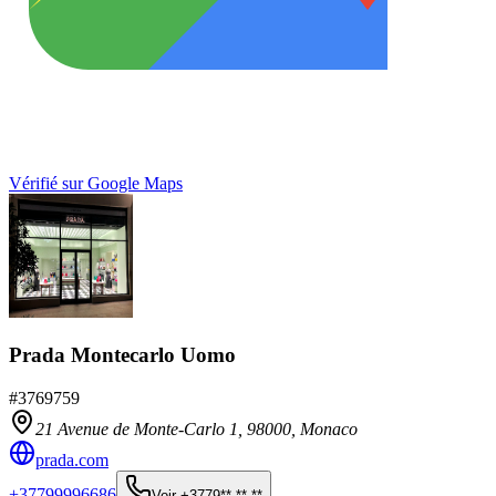
Vérifié sur Google Maps
Prada Montecarlo Uomo
#
3769759
21 Avenue de Monte-Carlo 1,
98000
,
Monaco
prada.com
+37799996686
Voir
+3779** ** **