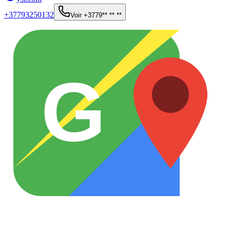
+37793250132
Voir
+3779** ** **
G