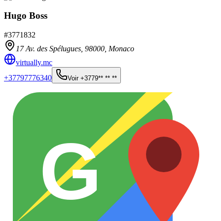
Hugo Boss
#
3771832
17 Av. des Spélugues,
98000
,
Monaco
virtually.mc
+37797776340
Voir
+3779** ** **
G