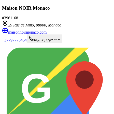
Maison NOIR Monaco
#
3961168
29 Rue de Millo,
98000
,
Monaco
maisonnoirmonaco.com
+37797775454
Voir
+3779** ** **
G