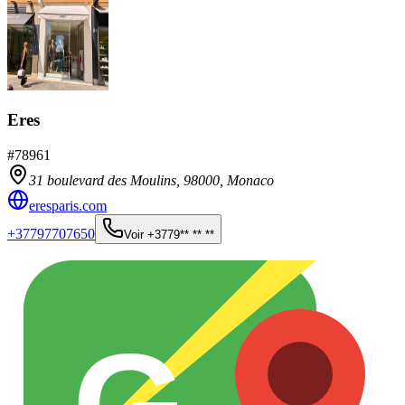
Eres
#
78961
31 boulevard des Moulins,
98000
,
Monaco
eresparis.com
+37797707650
Voir
+3779** ** **
G