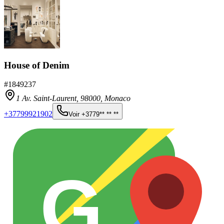
House of Denim
#
1849237
1 Av. Saint-Laurent,
98000
,
Monaco
+37799921902
Voir
+3779** ** **
G