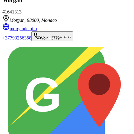
Morgan
#
1641313
Morgan,
98000
,
Monaco
morgandetoi.fr
+37793256358
Voir
+3779** ** **
G