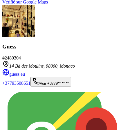
Vérifié sur Google Maps
Guess
#
2480304
14 Bd des Moulins,
98000
,
Monaco
guess.eu
+37793508651
Voir
+3779** ** **