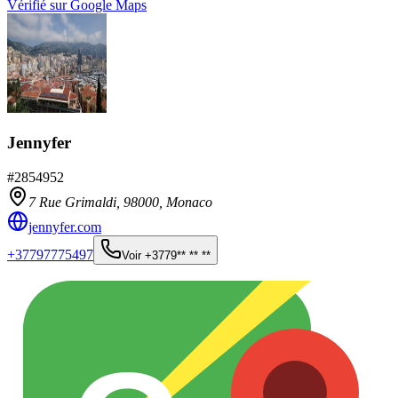
Vérifié sur Google Maps
Jennyfer
#
2854952
7 Rue Grimaldi,
98000
,
Monaco
jennyfer.com
+37797775497
Voir
+3779** ** **