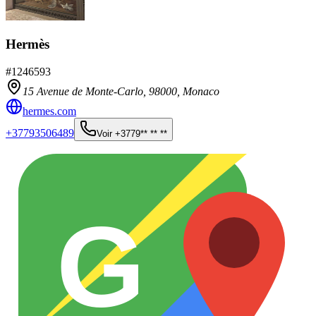
Hermès
#
1246593
15 Avenue de Monte-Carlo,
98000
,
Monaco
hermes.com
+37793506489
Voir
+3779** ** **
G