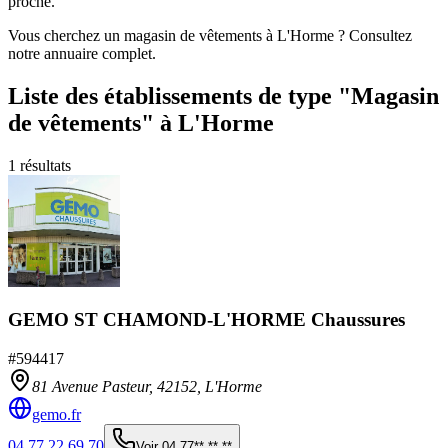
proche.
Vous cherchez un magasin de vêtements à L'Horme ? Consultez
notre annuaire complet.
Liste des établissements
de type "Magasin
de vêtements"
à L'Horme
1
résultats
GEMO ST CHAMOND-L'HORME Chaussures
#
594417
81 Avenue Pasteur,
42152
,
L'Horme
gemo.fr
04 77 22 69 70
Voir
04 77** ** **