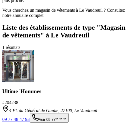
plus proche.
Vous cherchez un magasin de vêtements à Le Vaudreuil ? Consultez
notre annuaire complet.
Liste des établissements
de type "Magasin
de vêtements"
à Le Vaudreuil
1
résultats
Ultime 'Hommes
#
204238
4 Pl. du Général de Gaulle,
27100
,
Le Vaudreuil
09 77 48 47 93
Voir
09 77** ** **