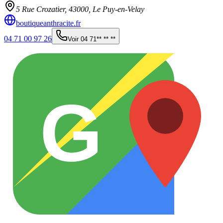
5 Rue Crozatier,
43000
,
Le Puy-en-Velay
boutiqueanthracite.fr
04 71 00 97 26
Voir
04 71** ** **
G