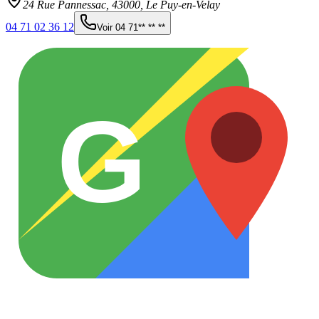
24 Rue Pannessac,
43000
,
Le Puy-en-Velay
04 71 02 36 12
Voir
04 71** ** **
G