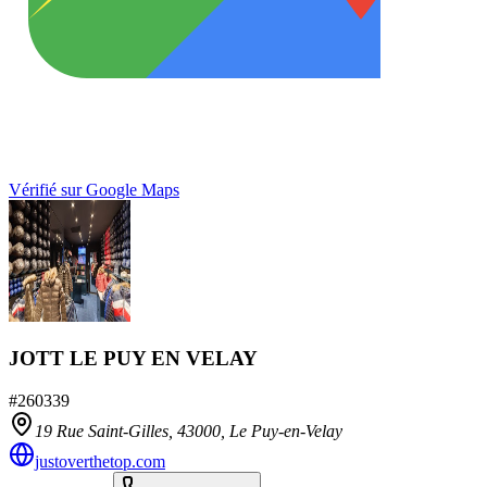
Vérifié sur Google Maps
JOTT LE PUY EN VELAY
#
260339
19 Rue Saint-Gilles,
43000
,
Le Puy-en-Velay
justoverthetop.com