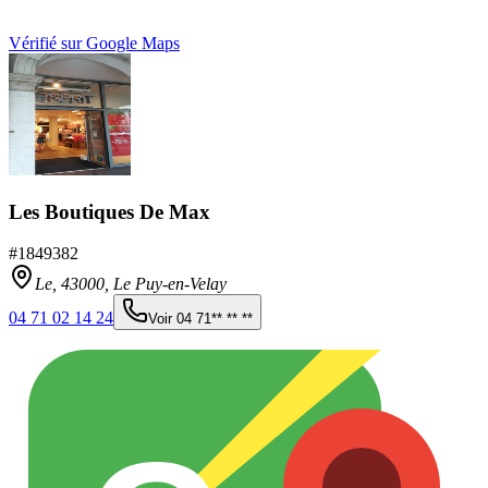
Vérifié sur Google Maps
Les Boutiques De Max
#
1849382
Le,
43000
,
Le Puy-en-Velay
04 71 02 14 24
Voir
04 71** ** **