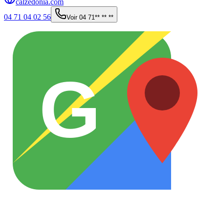
calzedonia.com
04 71 04 02 56
Voir
04 71** ** **
G