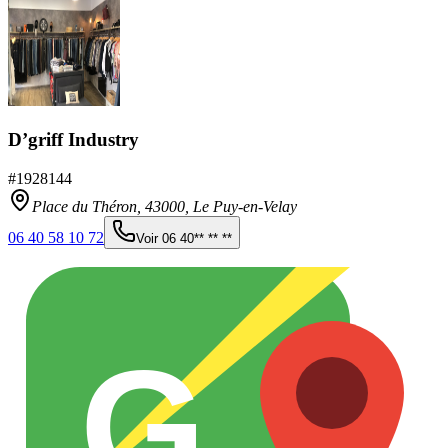
D’griff Industry
#
1928144
Place du Théron,
43000
,
Le Puy-en-Velay
06 40 58 10 72
Voir
06 40** ** **
G