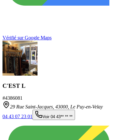
Vérifié sur Google Maps
C'EST L
#
4386081
29 Rue Saint-Jacques,
43000
,
Le Puy-en-Velay
04 43 07 23 01
Voir
04 43** ** **