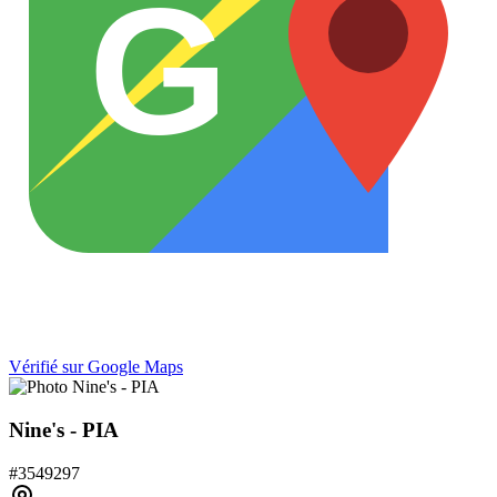
G
Vérifié sur Google Maps
Nine's - PIA
#
3549297