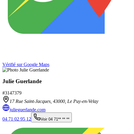
Vérifié sur Google Maps
Julie Guerlande
#
3147379
17 Rue Saint-Jacques,
43000
,
Le Puy-en-Velay
julieguerlande.com
04 71 02 95 12
Voir
04 71** ** **