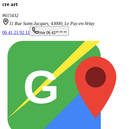
cre art
#
615432
11 Rue Saint-Jacques,
43000
,
Le Puy-en-Velay
06 41 21 92 11
Voir
06 41** ** **
G