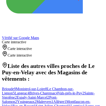
Vérifié sur Google Maps
Carte interactive
Carte interactive
Carte interactive
Liste des autres villes proches de
Le
Puy-en-Velay
avec des
Magasins de
vêtements
:
Brioude
9
Monistrol-sur-Loire
8
Le Chambon-sur-
Lignon
5
Langeac
4
Brives-Charensac
4
Vals-près-le-Puy
2
Sainte-
Sigolène
2
Espaly-Saint-Marcel
2
Pont-
Salomon
2
Yssingeaux
2
Malrevers
1
Allègre
1
Montfaucon-en-
Velay
1
Bas-en-Basset
1
Saint-Julien-Chapteuil
1
Lantriac
1
Aurec-sur-