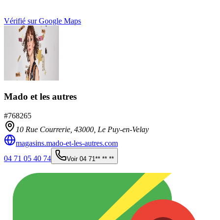
Vérifié sur Google Maps
Mado et les autres
#
768265
10 Rue Courrerie,
43000
,
Le Puy-en-Velay
magasins.mado-et-les-autres.com
04 71 05 40 74
Voir
04 71** ** **