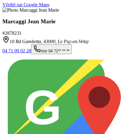
Vérifié sur Google Maps
Marcaggi Jean Marie
#
2878231
10 Bd Gambetta,
43000
,
Le Puy-en-Velay
04 71 09 02 28
Voir
04 71** ** **
G