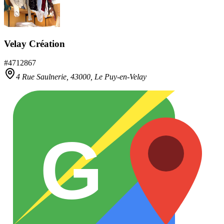
Velay Création
#
4712867
4 Rue Saulnerie,
43000
,
Le Puy-en-Velay
G