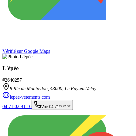
Vérifié sur Google Maps
L'épée
#
2640257
8 Rte de Montredon,
43000
,
Le Puy-en-Velay
lepee-vetements.com
04 71 02 91 16
Voir
04 71** ** **