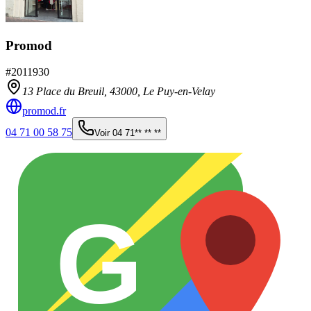
Promod
#
2011930
13 Place du Breuil,
43000
,
Le Puy-en-Velay
promod.fr
04 71 00 58 75
Voir
04 71** ** **
G