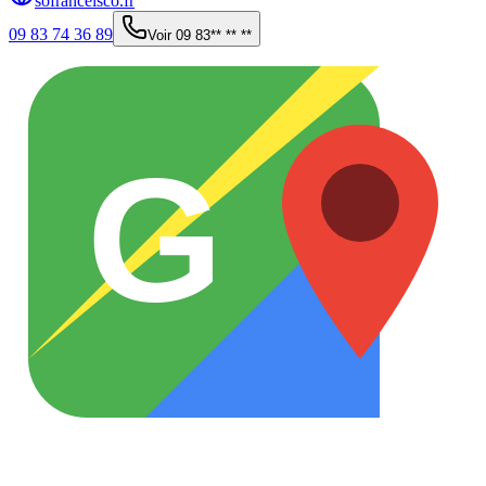
sofranceisco.fr
09 83 74 36 89
Voir
09 83** ** **
G