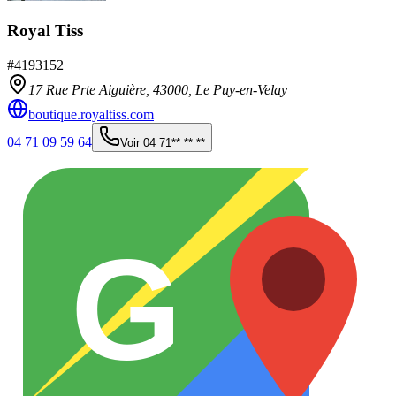
Royal Tiss
#
4193152
17 Rue Prte Aiguière,
43000
,
Le Puy-en-Velay
boutique.royaltiss.com
04 71 09 59 64
Voir
04 71** ** **
G