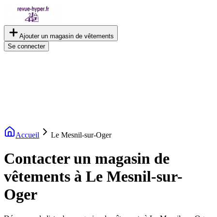
Ajouter un magasin de vêtements
Se connecter
Accueil
Le Mesnil-sur-Oger
Contacter un magasin de
vêtements à Le Mesnil-sur-
Oger