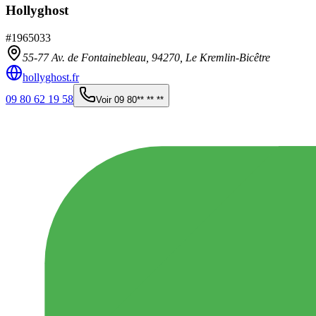
Hollyghost
#
1965033
55-77 Av. de Fontainebleau,
94270
,
Le Kremlin-Bicêtre
hollyghost.fr
09 80 62 19 58
Voir
09 80** ** **