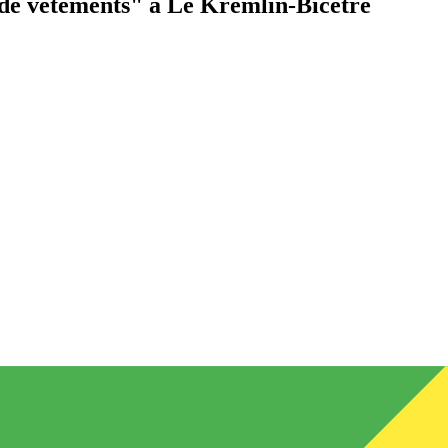
de vêtements"
à Le Kremlin-Bicêtre