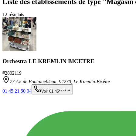
Liste des établissements
de type "Magasin 
12
résultats
Orchestra LE KREMLIN BICETRE
#
2802119
77 Av. de Fontainebleau,
94270
,
Le Kremlin-Bicêtre
01 45 21 50 04
Voir
01 45** ** **