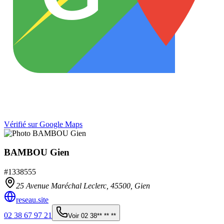
Vérifié sur Google Maps
BAMBOU Gien
#
1338555
25 Avenue Maréchal Leclerc,
45500
,
Gien
reseau.site
02 38 67 97 21
Voir
02 38** ** **