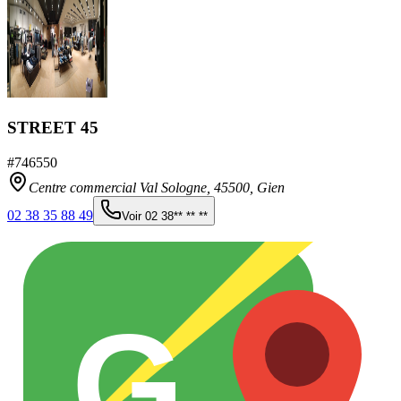
STREET 45
#
746550
Centre commercial Val Sologne,
45500
,
Gien
02 38 35 88 49
Voir
02 38** ** **
G