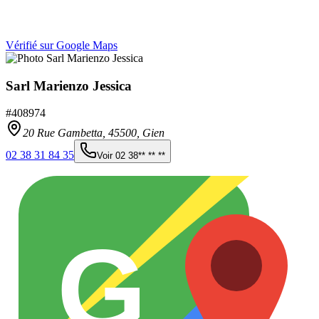
Vérifié sur Google Maps
Sarl Marienzo Jessica
#
408974
20 Rue Gambetta,
45500
,
Gien
02 38 31 84 35
Voir
02 38** ** **
G