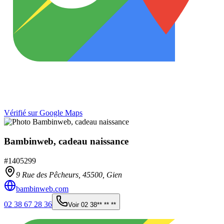
Vérifié sur Google Maps
Bambinweb, cadeau naissance
#
1405299
9 Rue des Pêcheurs,
45500
,
Gien
bambinweb.com
02 38 67 28 36
Voir
02 38** ** **