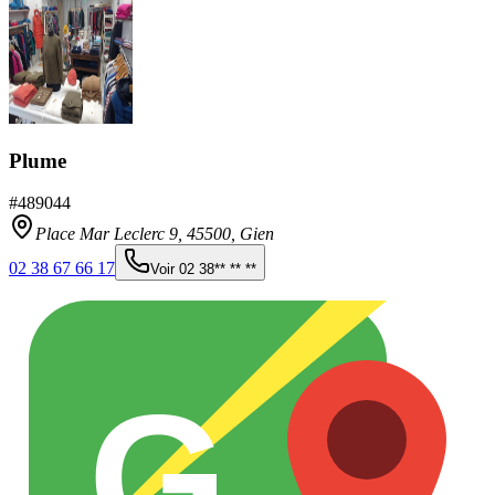
Plume
#
489044
Place Mar Leclerc 9,
45500
,
Gien
02 38 67 66 17
Voir
02 38** ** **
G