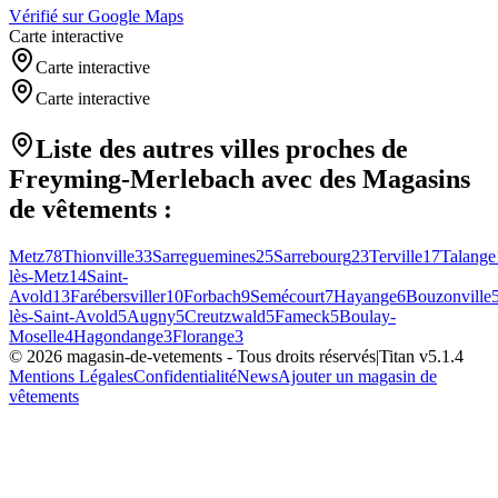
Vérifié sur Google Maps
Carte interactive
Carte interactive
Carte interactive
Liste des autres villes proches de
Freyming-Merlebach
avec des
Magasins
de vêtements
:
Metz
78
Thionville
33
Sarreguemines
25
Sarrebourg
23
Terville
17
Talange
lès-Metz
14
Saint-
Avold
13
Farébersviller
10
Forbach
9
Semécourt
7
Hayange
6
Bouzonville
lès-Saint-Avold
5
Augny
5
Creutzwald
5
Fameck
5
Boulay-
Moselle
4
Hagondange
3
Florange
3
©
2026
magasin-de-vetements
- Tous droits réservés
|
Titan v
5.1.4
Mentions Légales
Confidentialité
News
Ajouter un magasin de
vêtements