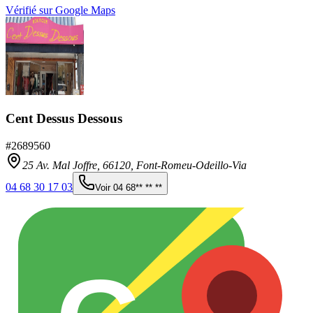
Vérifié sur Google Maps
Cent Dessus Dessous
#
2689560
25 Av. Mal Joffre,
66120
,
Font-Romeu-Odeillo-Via
04 68 30 17 03
Voir
04 68** ** **